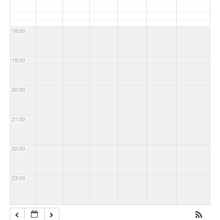
18:00
19:00
20:00
21:00
22:00
23:00