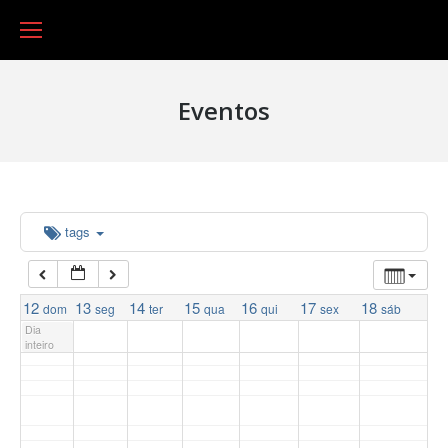
15:00
16:00
17:00
03:00
Eventos
04:00
05:00
tags
06:00
07:00
12
13
14
15
16
17
18
dom
seg
ter
qua
qui
sex
sáb
Dia
inteiro